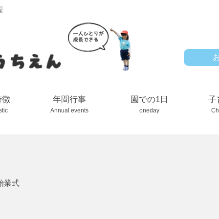
園
特徴
年間行事
園での1日
子
stic
Annual events
oneday
Ch
始業式