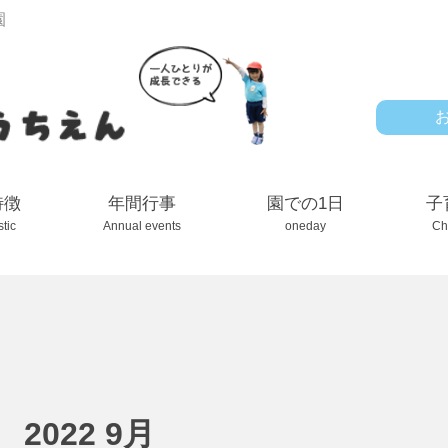
園
特徴
年間行事
園での1日
子
stic
Annual events
oneday
Ch
2022 9月