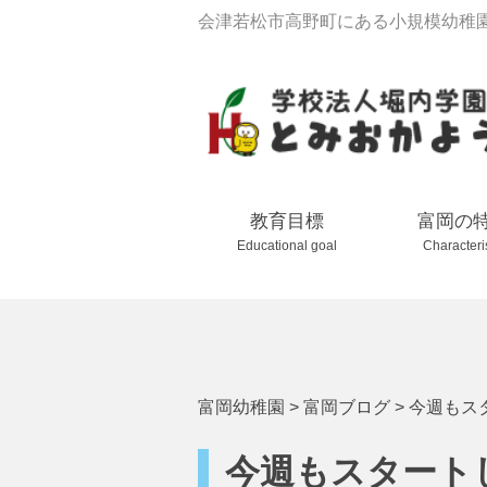
会津若松市高野町にある小規模幼稚
教育目標
富岡の
Educational goal
Characteri
富岡幼稚園
>
富岡ブログ
>
今週もス
今週もスタート