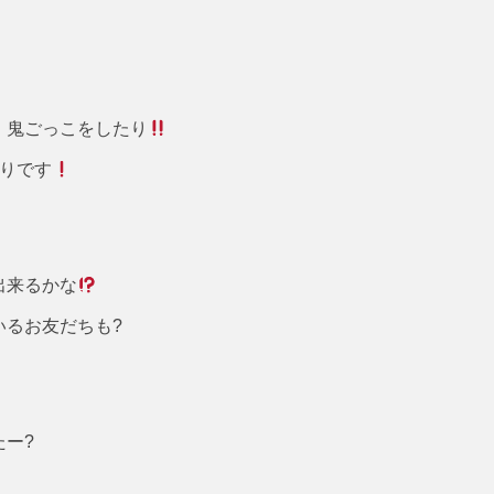
、鬼ごっこをしたり
行りです
出来るかな
いるお友だちも?
ー?