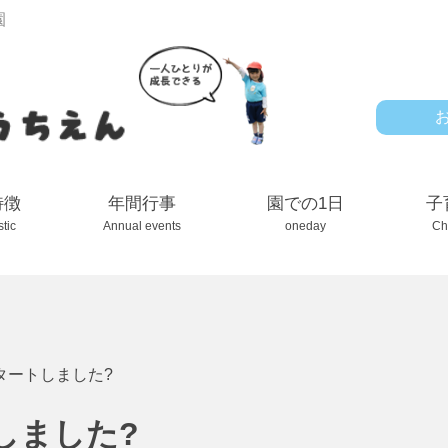
園
特徴
年間行事
園での1日
子
stic
Annual events
oneday
Ch
タートしました?
しました?