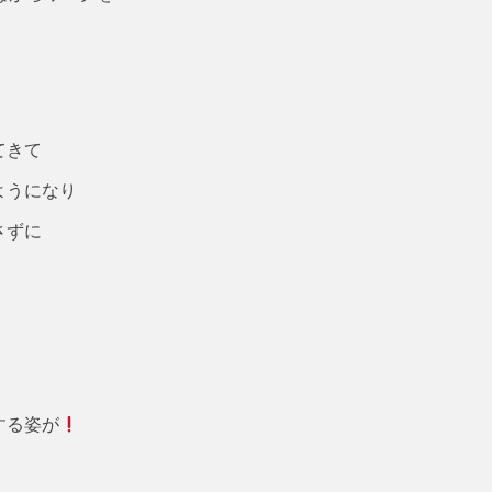
てきて
ようになり
さずに
する姿が