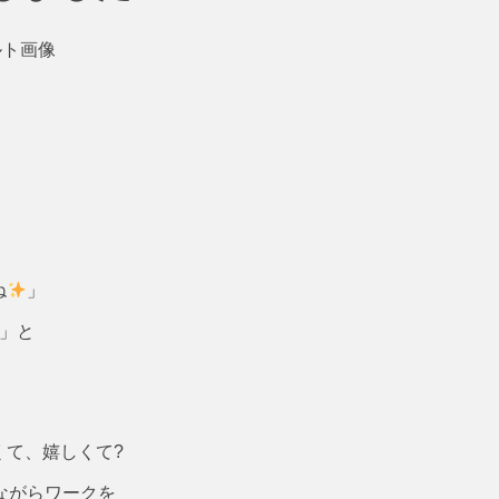
ね
」
」と
くて、嬉しくて?
ながらワークを