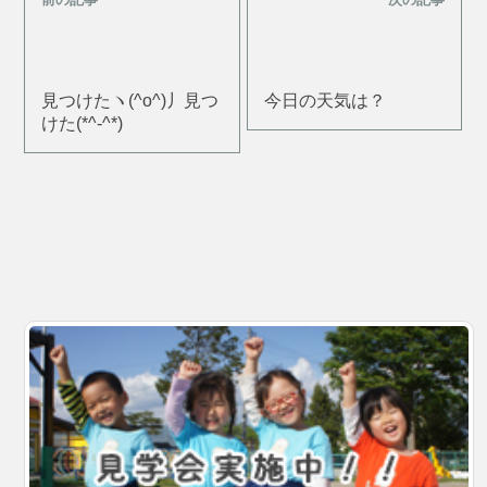
見つけたヽ(^o^)丿見つ
今日の天気は？
けた(*^-^*)