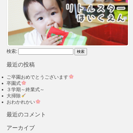
検索:
最近の投稿
ご卒園おめでとうございます
卒園式
３学期～終業式～
大掃除
おわかれかい
最近のコメント
アーカイブ