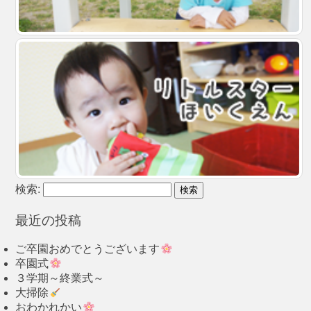
検索:
最近の投稿
ご卒園おめでとうございます
卒園式
３学期～終業式～
大掃除
おわかれかい