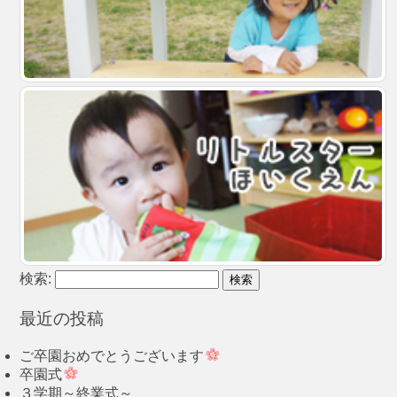
検索:
最近の投稿
ご卒園おめでとうございます
卒園式
３学期～終業式～