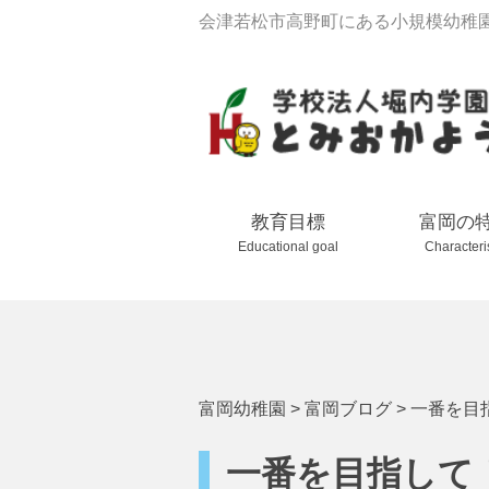
会津若松市高野町にある小規模幼稚
教育目標
富岡の
Educational goal
Characteri
富岡幼稚園
>
富岡ブログ
>
一番を目
一番を目指して