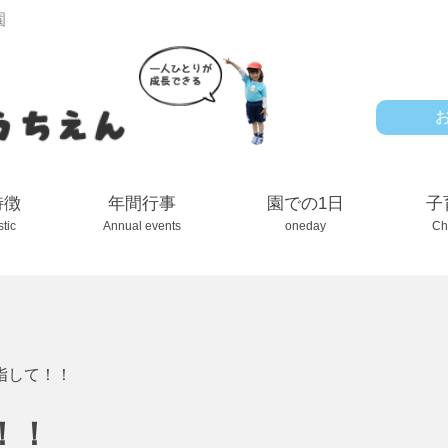
園
特徴
年間行事
園での1日
子
stic
Annual events
oneday
Ch
指して！！
！！