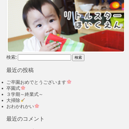
検索:
最近の投稿
ご卒園おめでとうございます
卒園式
３学期～終業式～
大掃除
おわかれかい
最近のコメント