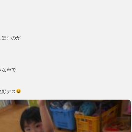
！
ん進むのが
きな声で
笑顔デス