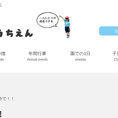
園
特徴
年間行事
園での1日
子
stic
Annual events
oneday
Ch
外で！！
！