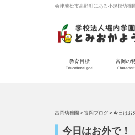
会津若松市高野町にある小規模幼稚
教育目標
富岡の
Educational goal
Characteri
富岡幼稚園
>
富岡ブログ
>
今日はお
今日はお外で！