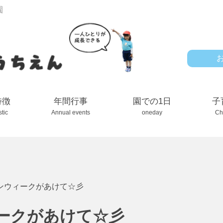
園
特徴
年間行事
園での1日
子
stic
Annual events
oneday
Ch
ンウィークがあけて☆彡
ークがあけて☆彡