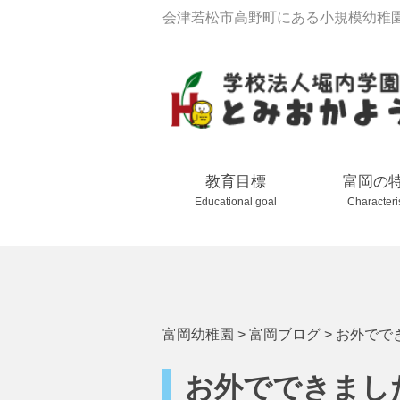
会津若松市高野町にある小規模幼稚
教育目標
富岡の
Educational goal
Characteri
富岡幼稚園
>
富岡ブログ
>
お外でで
お外でできまし