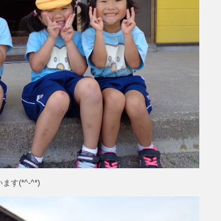
(*^-^*)