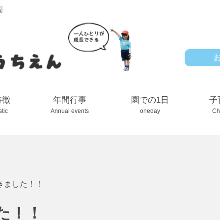
園
特徴
年間行事
園での1日
子
stic
Annual events
oneday
Ch
きました！！
た！！