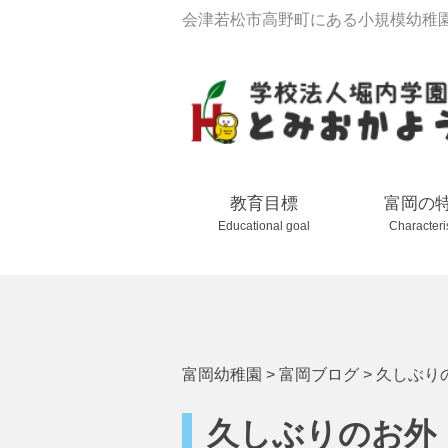
会津若松市高野町にある小規模幼稚
教育目標
富岡の
Educational goal
Characteri
富岡幼稚園
>
富岡ブログ
>
久しぶり
久しぶりのお外