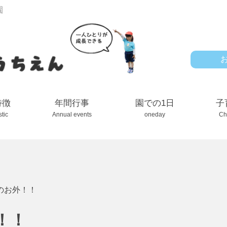
園
特徴
年間行事
園での1日
子
stic
Annual events
oneday
Ch
のお外！！
！！