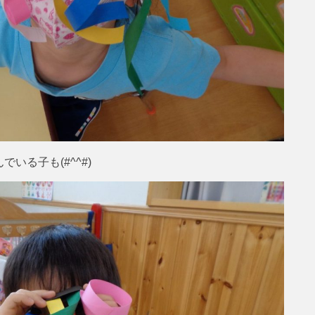
いる子も(#^^#)