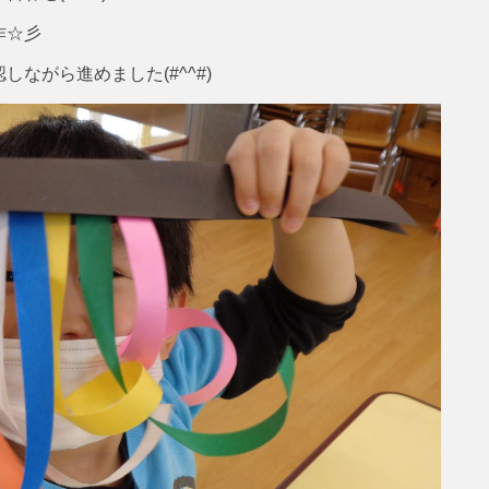
作☆彡
ながら進めました(#^^#)