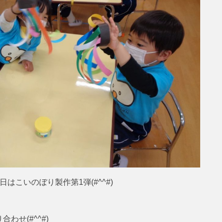
はこいのぼり製作第1弾(#^^#)
せ(#^^#)