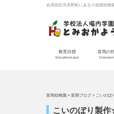
会津若松市高野町にある小規模幼稚
教育目標
富岡の
Educational goal
Characteri
富岡幼稚園
>
富岡ブログ
>
こいのぼ
こいのぼり製作