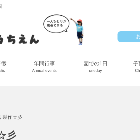
園
特徴
年間行事
園での1日
子
stic
Annual events
oneday
Ch
り製作☆彡
☆彡