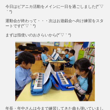
今日はピアニカ活動をメインに一日を過ごしました(*´▽
｀*)
運動会が終わって・・・次はお遊戯会へ向け練習をスタ
ートです(*´▽｀*)
まずは指使いのおさらいから(*´▽｀*)
年長・年中さんは今まで練習してきた曲も弾いていまし