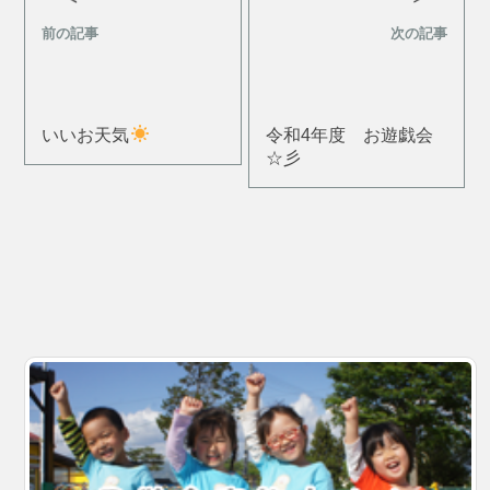
前の記事
次の記事
いいお天気
令和4年度 お遊戯会
☆彡