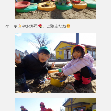
ケーキ
やお寿司
、ご馳走だね