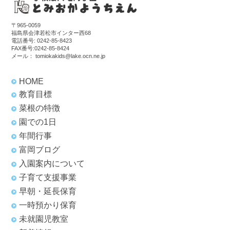
〒965-0059
福島県会津若松市インター西68
電話番号:
0242-85-8423
FAX番号:0242-85-8424
メール：
tomiokakids@lake.ocn.ne.jp
HOME
教育目標
菜根の特徴
園での1日
年間行事
富岡ブログ
入園案内について
子育て支援事業
早朝・延長保育
一時預かり保育
未就園児教室