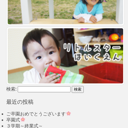
検索:
最近の投稿
ご卒園おめでとうございます
卒園式
３学期～終業式～