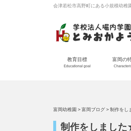
会津若松市高野町にある小規模幼稚
教育目標
富岡の
Educational goal
Characteri
富岡幼稚園
>
富岡ブログ
>
制作をし
制作をしました