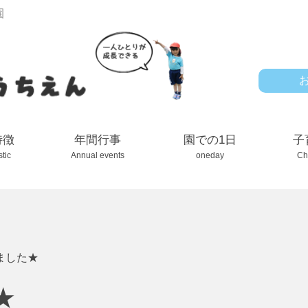
園
特徴
年間行事
園での1日
子
stic
Annual events
oneday
Ch
ました★
★