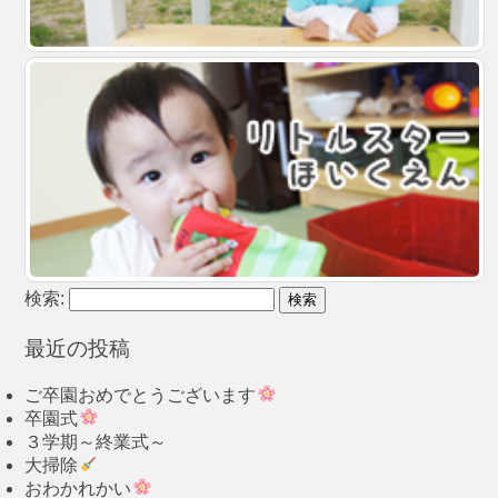
検索:
最近の投稿
ご卒園おめでとうございます
卒園式
３学期～終業式～
大掃除
おわかれかい