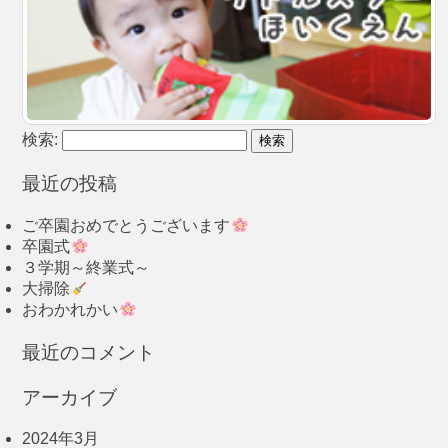
検索:
最近の投稿
ご卒園おめでとうございます
卒園式
３学期～終業式～
大掃除
おわかれかい
最近のコメント
アーカイブ
2024年3月