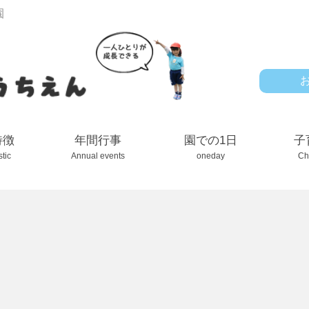
園
特徴
年間行事
園での1日
子
stic
Annual events
oneday
Ch