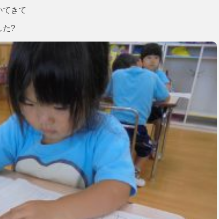
いてきて
た?