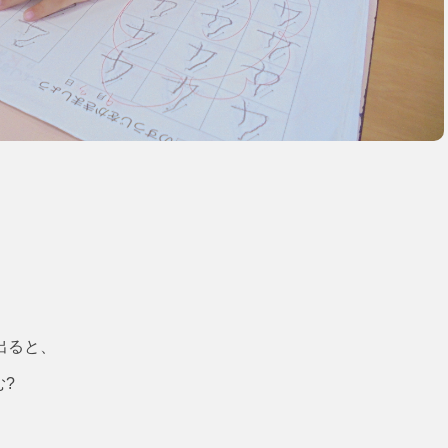
出ると、
?