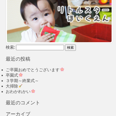
検索:
最近の投稿
ご卒園おめでとうございます
卒園式
３学期～終業式～
大掃除
おわかれかい
最近のコメント
アーカイブ