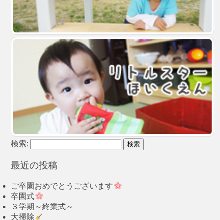
検索:
最近の投稿
ご卒園おめでとうございます
卒園式
３学期～終業式～
大掃除