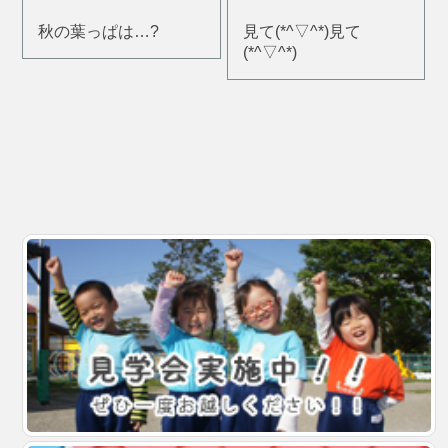
秋の葉っぱは…?
見て(*^▽^*)見て
(*^▽^*)