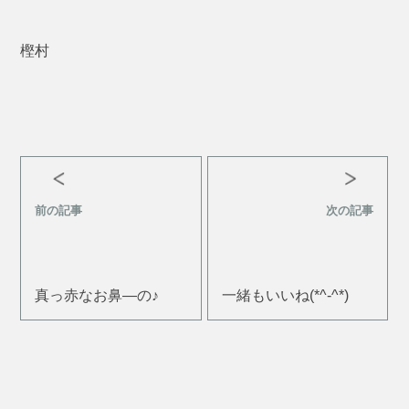
樫村
前の記事
次の記事
真っ赤なお鼻―の♪
一緒もいいね(*^-^*)