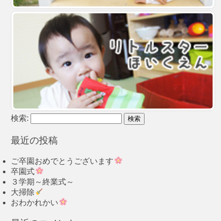
検索:
最近の投稿
ご卒園おめでとうございます
卒園式
３学期～終業式～
大掃除
おわかれかい