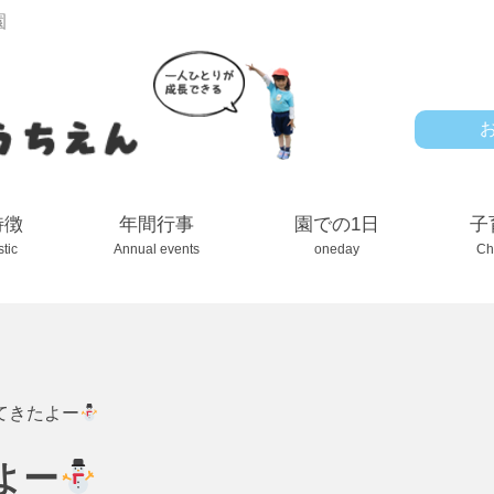
園
特徴
年間行事
園での1日
子
stic
Annual events
oneday
Ch
てきたよー
よー