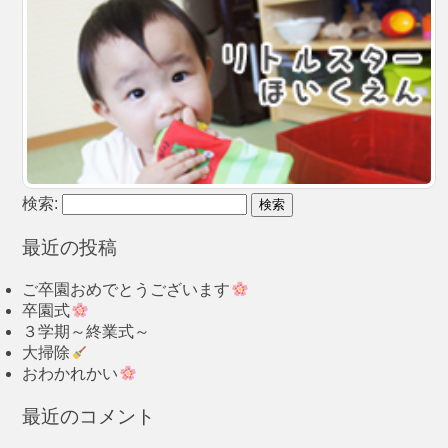
検索:
最近の投稿
ご卒園おめでとうございます
卒園式
３学期～終業式～
大掃除
おわかれかい
最近のコメント