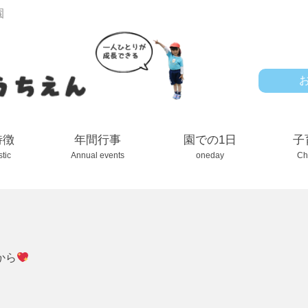
園
特徴
年間行事
園での1日
子
stic
Annual events
oneday
Ch
から