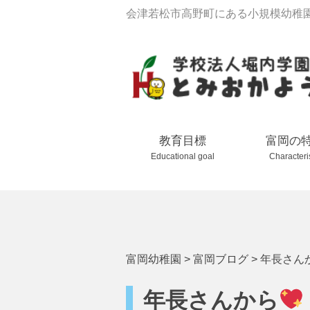
会津若松市高野町にある小規模幼稚
教育目標
富岡の
Educational goal
Characteri
富岡幼稚園
>
富岡ブログ
>
年長さん
年長さんから