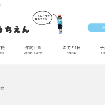
園
特徴
年間行事
園での1日
子
stic
Annual events
oneday
Ch
生会