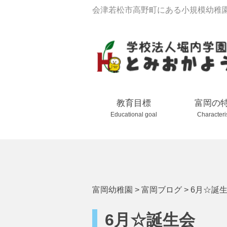
会津若松市高野町にある小規模幼稚
教育目標
富岡の
Educational goal
Characteri
富岡幼稚園
>
富岡ブログ
>
6月☆誕
6月☆誕生会