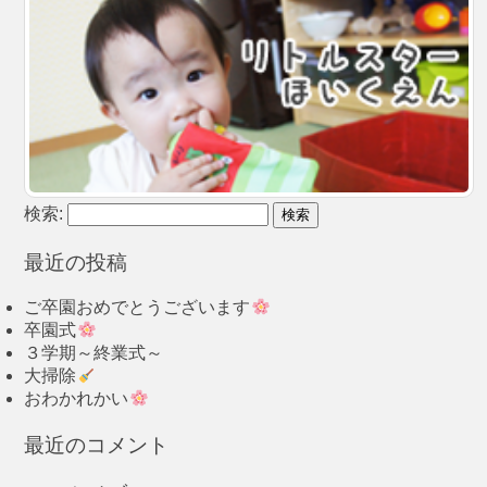
検索:
最近の投稿
ご卒園おめでとうございます
卒園式
３学期～終業式～
大掃除
おわかれかい
最近のコメント