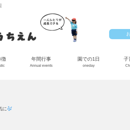
園
特徴
年間行事
園での1日
子
stic
Annual events
oneday
Ch
気に