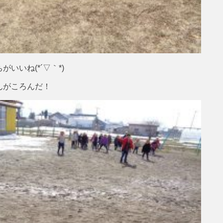
いいね(*´▽｀*)
んがころんだ！