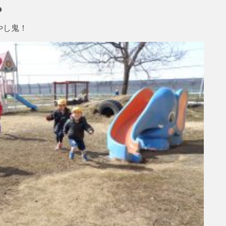
☻
やし鬼！