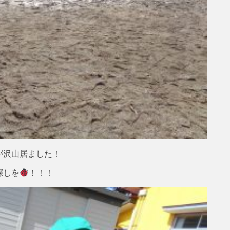
が沢山居ました！
探しを
！！！