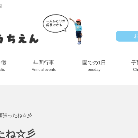
園
特徴
年間行事
園での1日
子
stic
Annual events
oneday
Ch
頑張ったね☆彡
たね☆彡