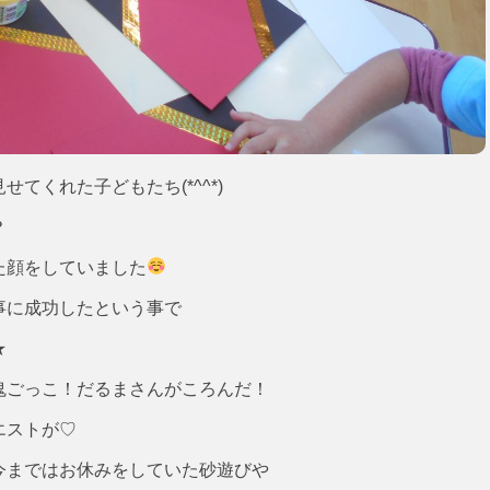
てくれた子どもたち(*^^*)
？
た顔をしていました
事に成功したという事で
★
鬼ごっこ！だるまさんがころんだ！
エストが♡
今まではお休みをしていた砂遊びや