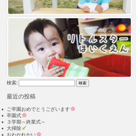
検索:
最近の投稿
ご卒園おめでとうございます
卒園式
３学期～終業式～
大掃除
おわかれかい