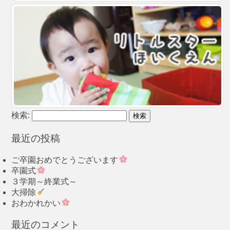
検索:
最近の投稿
ご卒園おめでとうございます
卒園式
３学期～終業式～
大掃除
おわかれかい
最近のコメント