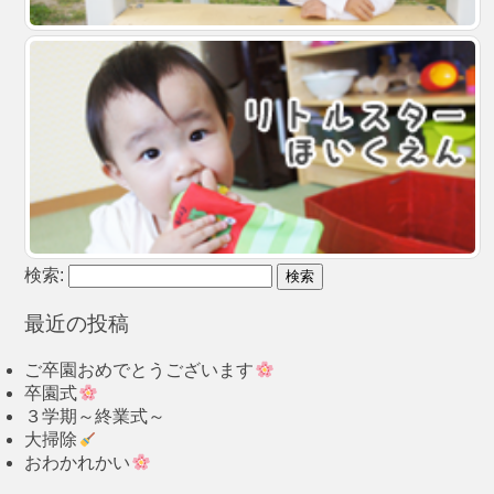
検索:
最近の投稿
ご卒園おめでとうございます
卒園式
３学期～終業式～
大掃除
おわかれかい