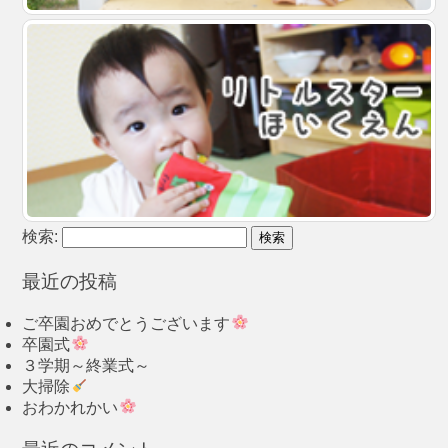
検索:
最近の投稿
ご卒園おめでとうございます
卒園式
３学期～終業式～
大掃除
おわかれかい