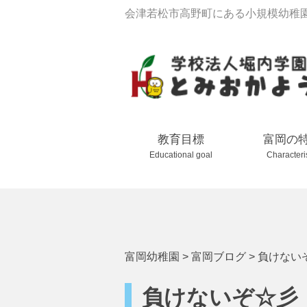
会津若松市高野町にある小規模幼稚
教育目標
富岡の
Educational goal
Characteri
富岡幼稚園
>
富岡ブログ
>
負けない
負けないぞ☆彡