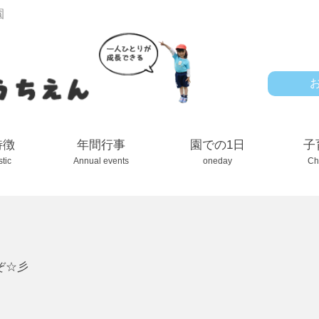
園
特徴
年間行事
園での1日
子
stic
Annual events
oneday
Ch
ぞ☆彡