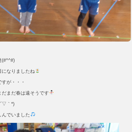
^^#)
日になりましたね
ですが・・・
まだまだ春は遠そうです
▽｀*)
しんでいました