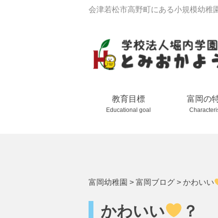
会津若松市高野町にある小規模幼稚
教育目標
富岡の
Educational goal
Characteri
富岡幼稚園
>
富岡ブログ
>
かわいい
かわいい
？