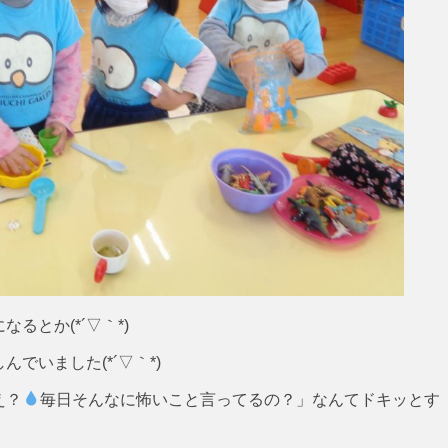
るとか(*´▽｀*)
でいました(*´▽｀*)
え？
毎日そんなに怖いこと言ってるの？」なんてドキッとす