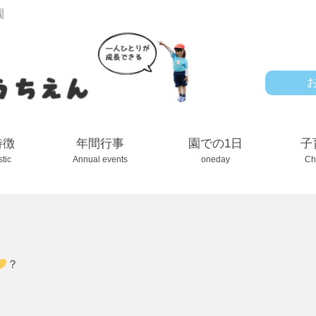
園
特徴
年間行事
園での1日
子
stic
Annual events
oneday
Ch
？