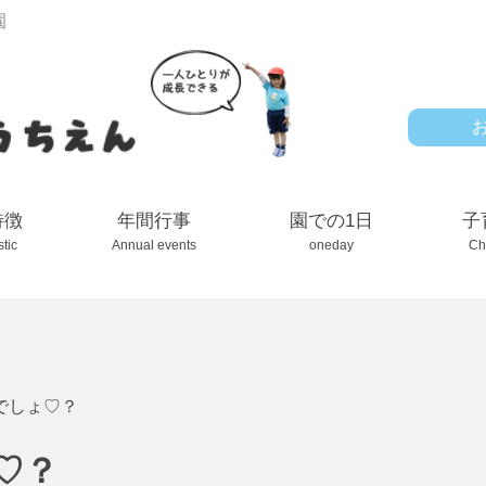
園
特徴
年間行事
園での1日
子
stic
Annual events
oneday
Ch
でしょ♡？
♡？