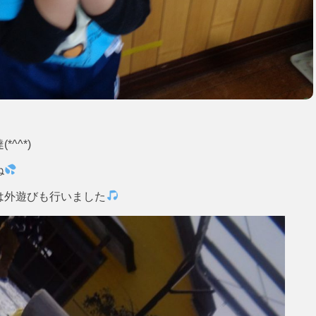
^^*)
ね
は外遊びも行いました