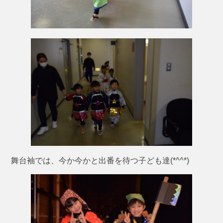
舞台袖では、今か今かと出番を待つ子ども達(*^^*)