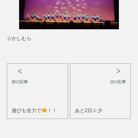
☆かしむら
前の記事
次の記事
遊びも全力で
！！
あと2日☆彡