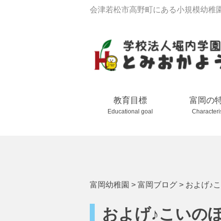
会津若松市高野町にある小規模幼稚
教育目標
富岡の
Educational goal
Characteri
富岡幼稚園
>
富岡ブログ
>
およげ♪
およげ♪こいの