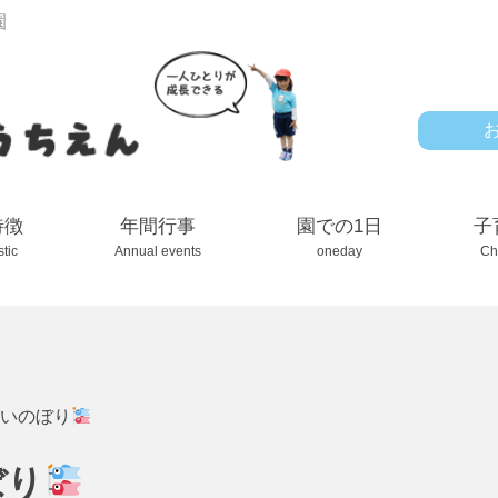
園
特徴
年間行事
園での1日
子
stic
Annual events
oneday
Ch
こいのぼり
ぼり