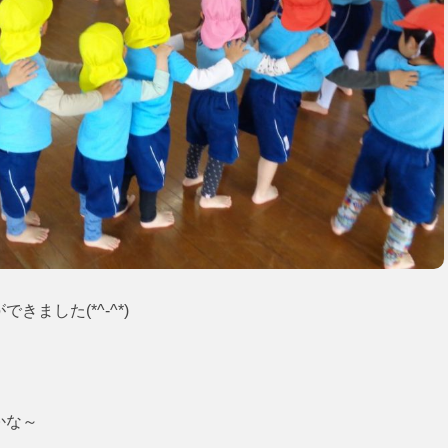
ました(*^-^*)
かな～