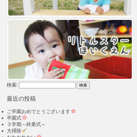
検索:
最近の投稿
ご卒園おめでとうございます
卒園式
３学期～終業式～
大掃除