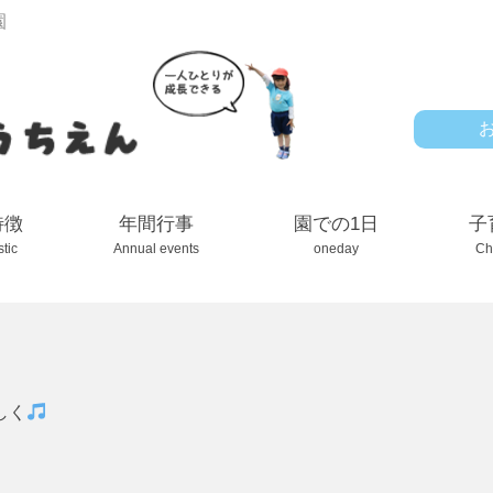
園
特徴
年間行事
園での1日
子
stic
Annual events
oneday
Ch
しく