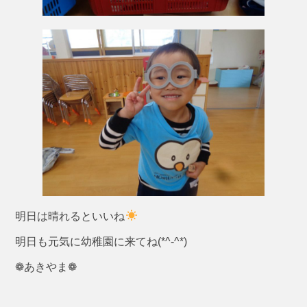
明日は晴れるといいね
明日も元気に幼稚園に来てね(*^-^*)
❁あきやま❁