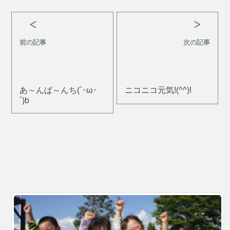
前の記事
次の記事
あ～んぱ～んち(`･ω･
ニコニコ元気!(^^)!
´)b