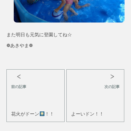
また明日も元気に登園してね☆
❁あきやま❁
前の記事
次の記事
花火がドーン
！！
よーいドン！！