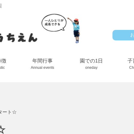
園
特徴
年間行事
園での1日
子
stic
Annual events
oneday
Ch
タート☆
☆