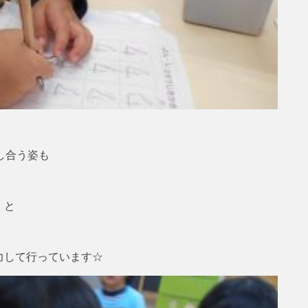
し合う姿も
！と
力して行っています☆