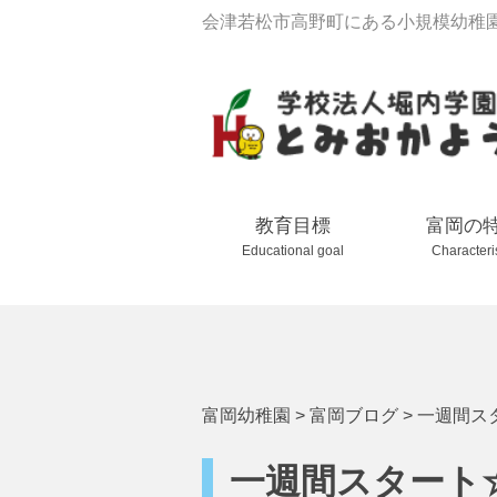
会津若松市高野町にある小規模幼稚
教育目標
富岡の
Educational goal
Characteri
富岡幼稚園
>
富岡ブログ
>
一週間ス
一週間スタート